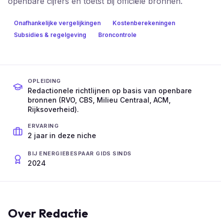
openbare cijfers en toetst bij officiële bronnen.
Onafhankelijke vergelijkingen
Kostenberekeningen
Subsidies & regelgeving
Broncontrole
OPLEIDING
Redactionele richtlijnen op basis van openbare
bronnen (RVO, CBS, Milieu Centraal, ACM,
Rijksoverheid).
ERVARING
2
jaar in deze niche
BIJ
ENERGIEBESPAAR GIDS
SINDS
2024
Over
Redactie