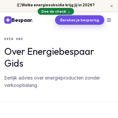
💶
Welke energiesubsidie krijg jij in 2026?
×
Doe de check →
Bespaar
.
Bereken je besparing
OVER ONS
Over
Energiebespaar
Gids
Eerlijk advies over energieproducten zonder
verkoopbelang.