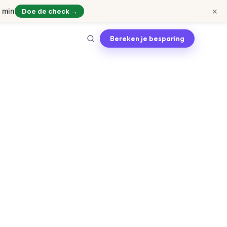
×
1 min
Doe de check →
Bereken je besparing