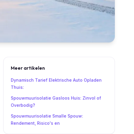
Meer artikelen
Dynamisch Tarief Elektrische Auto Opladen
Thuis:
Spouwmuurisolatie Gasloos Huis: Zinvol of
Overbodig?
Spouwmuurisolatie Smalle Spouw:
Rendement, Risico's en