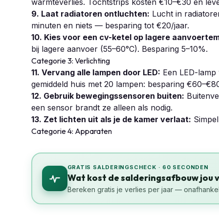
warmteverlies. Tochtstrips kosten €10–€30 en lev
9. Laat radiatoren ontluchten:
Lucht in radiatore
minuten en niets — besparing tot €20/jaar.
10. Kies voor een cv-ketel op lagere aanvoerte
bij lagere aanvoer (55–60°C). Besparing 5–10%.
Categorie 3: Verlichting
11. Vervang alle lampen door LED:
Een LED-lamp v
gemiddeld huis met 20 lampen: besparing €60–€80
12. Gebruik bewegingssensoren buiten:
Buitenver
een sensor brandt ze alleen als nodig.
13. Zet lichten uit als je de kamer verlaat:
Simpel,
Categorie 4: Apparaten
GRATIS SALDERINGSCHECK · 60 SECONDEN
Wat kost de salderingsafbouw jou 
Bereken gratis je verlies per jaar — onafhankel