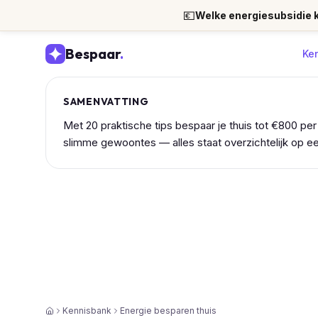
💶
Welke energiesubsidie kr
Bespaar
.
Ke
SAMENVATTING
Met 20 praktische tips bespaar je thuis tot €800 per 
slimme gewoontes — alles staat overzichtelijk op een
Kennisbank
Energie besparen thuis
Home