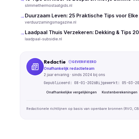
slimmethermostaatgids.nl
Duurzaam Leven: 25 Praktische Tips voor Elke
→
verduurzamingsmagazine.nl
Laadpaal Thuis Verzekeren: Dekking & Tips 2
→
laadpaal-subsidie.nl
Redactie
GEVERIFIEERD
Onafhankelijk redactieteam
2
jaar ervaring · sinds
2024
bij ons
Gepubliceerd:
08-01-2026
Bijgewerkt:
05-03-2
Onafhankelijke vergelijkingen
Kostenberekeningen
Redactionele richtlijnen op basis van openbare bronnen (RVO, CBS