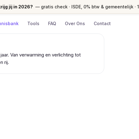
ijg jij in 2026?
— gratis check · ISDE, 0% btw & gemeentelijk · 
nnisbank
Tools
FAQ
Over Ons
Contact
jaar. Van verwarming en verlichting tot
 rij.