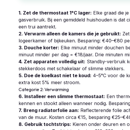
1. Zet de thermostaat 1°C lager:
Elke graad die j
gasverbruik. Bij een gemiddeld huishouden is dat c
een trui aantrekt.
2. Verwarm alleen de kamers die je gebruikt:
Zet 
logeerkamer of bijkeuken. Besparing: €40–€80 per
3. Douche korter:
Elke minuut minder douchen bes
minuut minder per dag = €18/jaar. Drie minuten mi
4. Zet apparaten volledig uit:
Standby-verbruik ko
stekkerdoos met schakelaar of slimme stekkers.
5. Doe de koelkast niet te koud:
4–5°C voor de koe
extra kost 5% meer stroom.
Categorie 2: Verwarming
6. Installeer een slimme thermostaat:
Een thermo
kennen en stookt alleen wanneer nodig. Besparing
7. Breng radiatorfolie aan:
Reflecterende folie ac
van de muur. Kosten circa €15, besparing €25–€40
8. Gebruik tochtstrips:
Kieren onder deuren en o