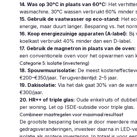
14. Was op 30°C in plaats van 60°C:
Het verhitte
wasmachine. 30°C wassen verbruikt 60% minder s
15. Gebruik de vaatwasser op eco-stand:
Het ec
energie, maar duurt langer. Besparing vs. het n
16. Koop energiezuinige apparaten (A-label):
Bij 
koelkast verbruikt 40% minder dan een D-label.
17. Gebruik de magnetron in plaats van de oven:
een conventionele oven voor het opwarmen van kl
Categorie 5: Isolatie (investering)
18. Spouwmuurisolatie:
De meest kosteneffectieve
€200–€350/jaar. Terugverdientijd: 2–5 jaar.
19. Dakisolatie:
Via het dak gaat 30% van de warm
€300/jaar.
20. HR++ of triple glas:
Oude enkelruits of dubbe
per woning. Let op ISDE-subsidie voor triple glas.
Combineer maatregelen voor maximaal resultaat
De grootste besparing bereik je door meerdere ma
gedragsveranderingen, investeer daarna in LED-ve
isolatie als grotere investering. In totaal is voor e