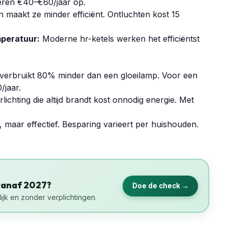
eren €40–€60/jaar op.
n maakt ze minder efficiënt. Ontluchten kost 15
mperatuur:
Moderne hr-ketels werken het efficiëntst
erbruikt 80% minder dan een gloeilamp. Voor een
/jaar.
lichting die altijd brandt kost onnodig energie. Met
 maar effectief. Besparing varieert per huishouden.
vanaf 2027?
Doe de check →
ijk en zonder verplichtingen.