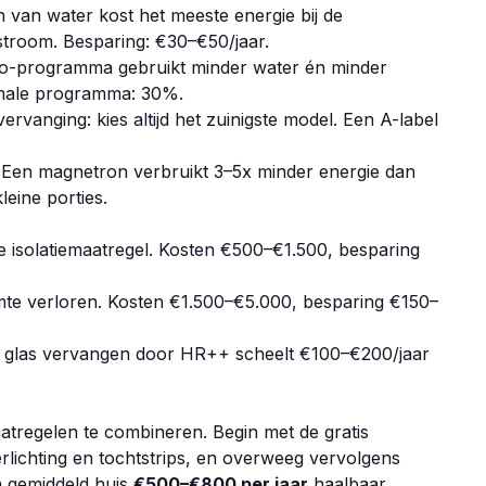
n van water kost het meeste energie bij de
troom. Besparing: €30–€50/jaar.
o-programma gebruikt minder water én minder
ormale programma: 30%.
vervanging: kies altijd het zuinigste model. Een A-label
Een magnetron verbruikt 3–5x minder energie dan
eine porties.
 isolatiemaatregel. Kosten €500–€1.500, besparing
te verloren. Kosten €1.500–€5.000, besparing €150–
l glas vervangen door HR++ scheelt €100–€200/jaar
atregelen te combineren. Begin met de gratis
rlichting en tochtstrips, en overweeg vervolgens
en gemiddeld huis
€500–€800 per jaar
haalbaar