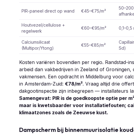
50–200 
PIR-paneel direct op wand
€45–€75/m²
afhanke
Houtvezel/cellulose +
€60–€95/m²
0,1–0,5
regelwerk
Calciumsilicaat
Capillai
€55–€85/m²
(Multipor/Ytong)
Sd)
Kosten variëren bovendien per regio. Randstad-in
arbeid dan vakbedrijven in Zeeland of Groningen
vakmensen. Een opdracht in Middelburg voor calciu
in Amsterdam-Zuid:
€78/m²
. Vraag altijd drie off
dakgootinspectie zijn inbegrepen — installateurs lat
Samengevat: PIR is de goedkoopste optie per m
maar is kwetsbaarder voor installatiefouten; cal
klimaatzones zoals de Zeeuwse kust.
Dampscherm bij binnenmuurisolatie koud