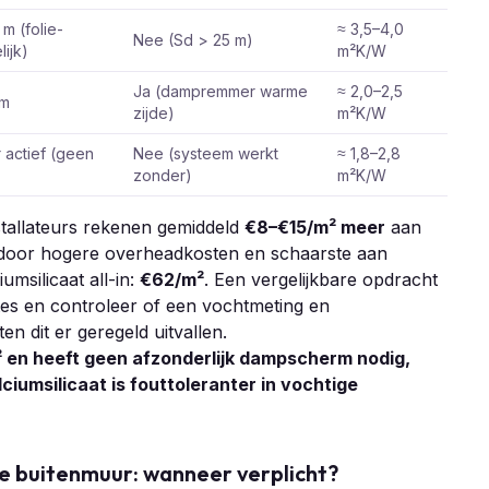
m (folie-
≈ 3,5–4,0
Nee (Sd > 25 m)
lijk)
m²K/W
Ja (dampremmer warme
≈ 2,0–2,5
 m
zijde)
m²K/W
r actief (geen
Nee (systeem werkt
≈ 1,8–2,8
zonder)
m²K/W
stallateurs rekenen gemiddeld
€8–€15/m² meer
aan
, door hogere overheadkosten en schaarste aan
msilicaat all-in:
€62/m²
. Een vergelijkbare opdracht
ertes en controleer of een vochtmeting en
en dit er geregeld uitvallen.
² en heeft geen afzonderlijk dampscherm nodig,
ciumsilicaat is fouttoleranter in vochtige
e buitenmuur: wanneer verplicht?