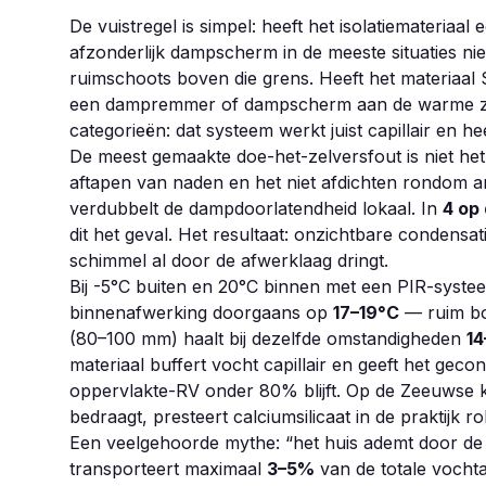
De vuistregel is simpel: heeft het isolatiemateria
afzonderlijk dampscherm in de meeste situaties ni
ruimschoots boven die grens. Heeft het materiaal
een dampremmer of dampscherm aan de warme zijde
categorieën: dat systeem werkt juist capillair en 
De meest gemaakte doe-het-zelversfout is niet het
aftapen van naden en het niet afdichten rondom 
verdubbelt de dampdoorlatendheid lokaal. In
4 op 
dit het geval. Het resultaat: onzichtbare condensat
schimmel al door de afwerklaag dringt.
Bij -5°C buiten en 20°C binnen met een PIR-syste
binnenafwerking doorgaans op
17–19°C
— ruim bo
(80–100 mm) haalt bij dezelfde omstandigheden
14
materiaal buffert vocht capillair en geeft het gec
oppervlakte-RV onder 80% blijft. Op de Zeeuwse 
bedraagt, presteert calciumsilicaat in de praktijk ro
Een veelgehoorde mythe: “het huis ademt door d
transporteert maximaal
3–5%
van de totale vocht