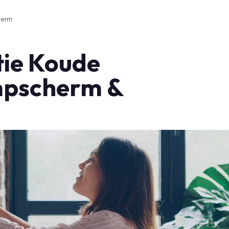
herm
tie Koude
mpscherm &