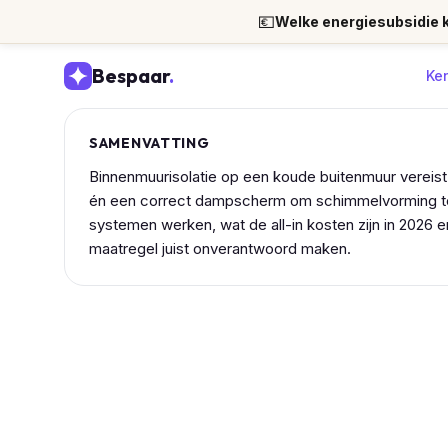
💶
Welke energiesubsidie kr
Bespaar
.
Ke
SAMENVATTING
Binnenmuurisolatie op een koude buitenmuur verei
én een correct dampscherm om schimmelvorming te v
systemen werken, wat de all-in kosten zijn in 2026 
maatregel juist onverantwoord maken.