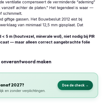
oede ventilatie compenseert de verminderde “ademing”
 vanzelf achter de platen.” Het tegendeel is waar —
of schimmelt.
d giftige gassen. Het Bouwbesluit 2012 eist bij
werklaag van minimaal 12,5 mm gipsplaat. Dat
 5 m (houtvezel, minerale wol), niet nodig bij PIR
ilicaat — maar alleen correct aangebrachte folie
ie onverantwoord maken
vanaf 2027?
Doe de check →
ijk en zonder verplichtingen.