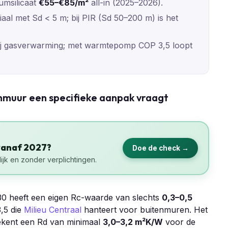
iumsilicaat
€55–€85/m²
all-in (2025–2026).
iaal met Sd < 5 m; bij PIR (Sd 50–200 m) is het
j gasverwarming; met warmtepomp COP 3,5 loopt
muur een specifieke aanpak vraagt
vanaf 2027?
Doe de check →
ijk en zonder verplichtingen.
30 heeft een eigen Rc-waarde van slechts
0,3–0,5
3,5 die
Milieu Centraal
hanteert voor buitenmuren. Het
tekent een Rd van minimaal
3,0–3,2 m²K/W
voor de