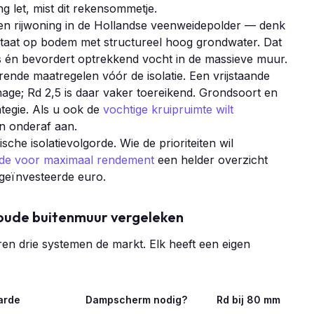
ng let, mist dit rekensommetje.
Een rijwoning in de Hollandse veenweidepolder — denk
taat op bodem met structureel hoog grondwater. Dat
is én bevordert optrekkend vocht in de massieve muur.
rende maatregelen vóór de isolatie. Een vrijstaande
age; Rd 2,5 is daar vaker toereikend. Grondsoort en
tegie. Als u ook de
vochtige kruipruimte wilt
n onderaf aan.
sche isolatievolgorde. Wie de prioriteiten wil
orde voor maximaal rendement
een helder overzicht
geïnvesteerde euro.
koude buitenmuur vergeleken
en drie systemen de markt. Elk heeft een eigen
arde
Dampscherm nodig?
Rd bij 80 mm