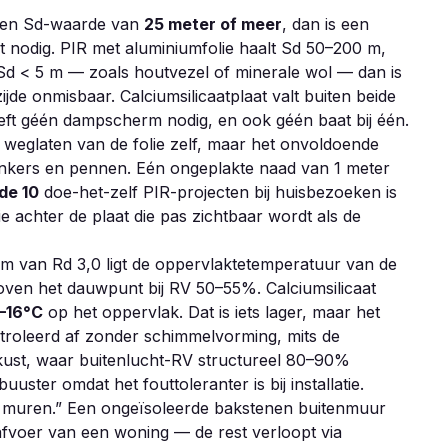
al een Sd-waarde van
25 meter of meer
, dan is een
et nodig. PIR met aluminiumfolie haalt Sd 50–200 m,
 Sd < 5 m — zoals houtvezel of minerale wol — dan is
 onmisbaar. Calciumsilicaatplaat valt buiten beide
heeft géén dampscherm nodig, en ook géén baat bij één.
 weglaten van de folie zelf, maar het onvoldoende
ankers en pennen. Eén ongeplakte naad van 1 meter
de 10
doe-het-zelf PIR-projecten bij huisbezoeken is
ie achter de plaat die pas zichtbaar wordt als de
em van Rd 3,0 ligt de oppervlaktetemperatuur van de
ven het dauwpunt bij RV 50–55%. Calciumsilicaat
–16°C
op het oppervlak. Dat is iets lager, maar het
ontroleerd af zonder schimmelvorming, mits de
kust, waar buitenlucht-RV structureel 80–90%
buuster omdat het fouttoleranter is bij installatie.
e muren.” Een ongeïsoleerde bakstenen buitenmuur
afvoer van een woning — de rest verloopt via