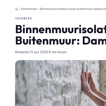
Kennisbank
Binnenmuurisolatie koude buitenmuur dampsc
Home
TECHNIEK
Binnenmuurisola
Buitenmuur: Da
Redactie
·
13 juni 2026
·
8
min lezen