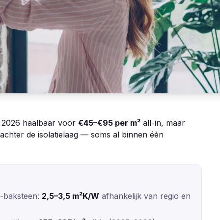
n 2026 haalbaar voor
€45–€95 per m²
all-in, maar
chter de isolatielaag — soms al binnen één
0-baksteen:
2,5–3,5 m²K/W
afhankelijk van regio en