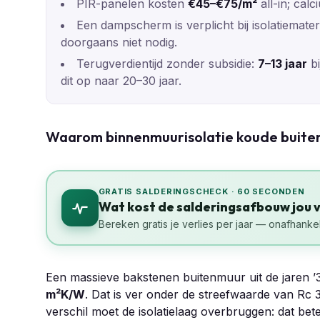
PIR-panelen kosten
€45–€75/m²
all-in; calc
Een dampscherm is verplicht bij isolatiemater
doorgaans niet nodig.
Terugverdientijd zonder subsidie:
7–13 jaar
bi
dit op naar 20–30 jaar.
Waarom binnenmuurisolatie koude buiten
GRATIS SALDERINGSCHECK · 60 SECONDEN
Wat kost de salderingsafbouw jou 
Bereken gratis je verlies per jaar — onafhankel
Een massieve bakstenen buitenmuur uit de jaren ’
m²K/W
. Dat is ver onder de streefwaarde van Rc 
verschil moet de isolatielaag overbruggen: dat be