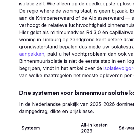
isolatie zelf. Wie alleen op de goedkoopste oplossi
De regio where de woning staat, is geen bijzaak. 
aan de Krimpenerwaard of de Alblasserwaard — s
verhoogt de relatieve luchtvochtigheid binnenshu
Hier geldt als minimumadvies Rd 3,0 én capillairwe
woning in Limburg op zandgrond kent betere drain
grondwaterstand bepalen dus mede uw isolatiestra
aanpakken
, pakt u het vochtprobleem dan ook va
Binnenmuurisolatie is niet de eerste stap in een logi
begrijpen, vindt in het artikel over de
isolatievolg
van welke maatregelen het meeste opleveren per 
Drie systemen voor binnenmuurisolatie 
In de Nederlandse praktijk van 2025–2026 dominer
dampgedrag, dikte en prijsklasse.
All-in kosten
Systeem
Sd-wa
2026