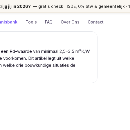
ijg jij in 2026?
— gratis check · ISDE, 0% btw & gemeentelijk · 
nnisbank
Tools
FAQ
Over Ons
Contact
st een Rd-waarde van minimaal 2,5–3,5 m²K/W
oorkomen. Dit artikel legt uit welke
en welke drie bouwkundige situaties de