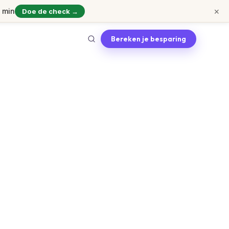
×
1 min
Doe de check →
Bereken je besparing