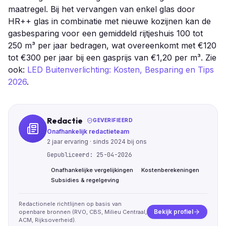
maatregel. Bij het vervangen van enkel glas door
HR++ glas in combinatie met nieuwe kozijnen kan de
gasbesparing voor een gemiddeld rijtjeshuis 100 tot
250 m³ per jaar bedragen, wat overeenkomt met €120
tot €300 per jaar bij een gasprijs van €1,20 per m³. Zie
ook:
LED Buitenverlichting: Kosten, Besparing en Tips
2026
.
Redactie
GEVERIFIEERD
Onafhankelijk redactieteam
2
jaar ervaring · sinds
2024
bij ons
Gepubliceerd:
25-04-2026
Onafhankelijke vergelijkingen
Kostenberekeningen
Subsidies & regelgeving
Redactionele richtlijnen op basis van
Bekijk profiel
openbare bronnen (RVO, CBS, Milieu Centraal,
ACM, Rijksoverheid).