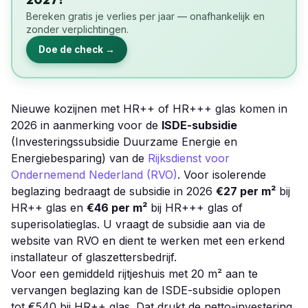
Bereken gratis je verlies per jaar — onafhankelijk en
zonder verplichtingen.
Doe de check →
Nieuwe kozijnen met HR++ of HR+++ glas komen in
2026 in aanmerking voor de
ISDE-subsidie
(Investeringssubsidie Duurzame Energie en
Energiebesparing) van de
Rijksdienst voor
Ondernemend Nederland (RVO)
. Voor isolerende
beglazing bedraagt de subsidie in 2026
€27 per m²
bij
HR++ glas en
€46 per m²
bij HR+++ glas of
superisolatieglas. U vraagt de subsidie aan via de
website van RVO en dient te werken met een erkend
installateur of glaszettersbedrijf.
Voor een gemiddeld rijtjeshuis met 20 m² aan te
vervangen beglazing kan de ISDE-subsidie oplopen
tot €540 bij HR++ glas. Dat drukt de netto-investering