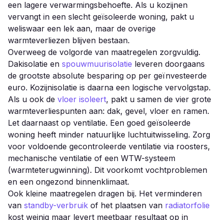
een lagere verwarmingsbehoefte. Als u kozijnen
vervangt in een slecht geïsoleerde woning, pakt u
weliswaar een lek aan, maar de overige
warmteverliezen blijven bestaan.
Overweeg de volgorde van maatregelen zorgvuldig.
Dakisolatie en
spouwmuurisolatie
leveren doorgaans
de grootste absolute besparing op per geïnvesteerde
euro. Kozijnisolatie is daarna een logische vervolgstap.
Als u ook de
vloer isoleert
, pakt u samen de vier grote
warmteverliespunten aan: dak, gevel, vloer en ramen.
Let daarnaast op ventilatie. Een goed geïsoleerde
woning heeft minder natuurlijke luchtuitwisseling. Zorg
voor voldoende gecontroleerde ventilatie via roosters,
mechanische ventilatie of een WTW-systeem
(warmteterugwinning). Dit voorkomt vochtproblemen
en een ongezond binnenklimaat.
Ook kleine maatregelen dragen bij. Het verminderen
van
standby-verbruik
of het plaatsen van
radiatorfolie
kost weinig maar levert meetbaar resultaat op in