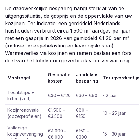
De daadwerkelijke besparing hangt sterk af van de
uitgangssituatie, de gasprijs en de oppervlakte van uw
kozijnen. Ter indicatie: een gemiddeld Nederlands
huishouden verbruikt circa 1.500 m³ aardgas per jaar,
met een gasprijs in 2026 van gemiddeld €1,20 per m³
(inclusief energiebelasting en leveringskosten).
Warmteverlies via kozijnen en ramen beslaat een fors
deel van het totale energieverbruik voor verwarming.
Geschatte
Jaarlijkse
Maatregel
Terugverdientij
kosten
besparing
Tochtstrips +
€30 – €120
€30 – €60
<2 jaar
kitten (zelf)
Kozijnrenovatie
€1.500 –
€80 –
10 – 25 jaar
(opzetprofielen)
€3.500
€150
Volledige
€4.000 –
€150 –
kozijnvervanging
15 – 30 jaar
€8.000
€300