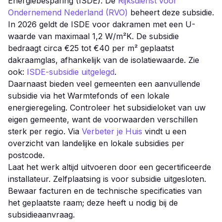
Energiebesparing (ISDE). De
Rijksdienst voor
Ondernemend Nederland (RVO)
beheert deze subsidie.
In 2026 geldt de ISDE voor dakramen met een U-
waarde van maximaal 1,2 W/m²K. De subsidie
bedraagt circa €25 tot €40 per m² geplaatst
dakraamglas, afhankelijk van de isolatiewaarde. Zie
ook:
ISDE-subsidie uitgelegd
.
Daarnaast bieden veel gemeenten een aanvullende
subsidie via het Warmtefonds of een lokale
energieregeling. Controleer het subsidieloket van uw
eigen gemeente, want de voorwaarden verschillen
sterk per regio. Via
Verbeter je Huis
vindt u een
overzicht van landelijke en lokale subsidies per
postcode.
Laat het werk altijd uitvoeren door een gecertificeerde
installateur. Zelfplaatsing is voor subsidie uitgesloten.
Bewaar facturen en de technische specificaties van
het geplaatste raam; deze heeft u nodig bij de
subsidieaanvraag.