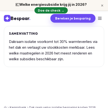
💶
Welke energiesubsidie krijg jij in 2026?
×
Doe de check →
Bespaar
.
Bereken je besparing
SAMENVATTING
Dakraam isolatie voorkomt tot 30% warmteverlies via
het dak en verlaagt uw stookkosten merkbaar. Lees
welke maatregelen in 2026 het meest renderen en
welke subsidies beschikbaar zijn.
Kennisbank
Dak raam velux isolatie besparing kosten 2026