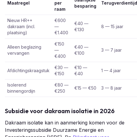
Maatregel
per
Terugverdientij
besparing
raam
Nieuw HR++
€600
€40 —
dakraam (incl.
—
8 — 15 jaar
€130
plaatsing)
€1.400
€150
Alleen beglazing
€40 —
—
3 — 7 jaar
vervangen
€100
€400
€30 —
€10 —
Afdichtingskraagstuk
1 — 4 jaar
€150
€40
Isolerend
€80 —
€15 — €50
3 — 8 jaar
binnengordijn
€250
Subsidie voor dakraam isolatie in 2026
Dakraam isolatie kan in aanmerking komen voor de
Investeringssubsidie Duurzame Energie en