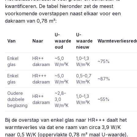
kwantificeren. De tabel hieronder zet de meest
voorkomende overstappen naast elkaar voor een
dakraam van 0,78 m²:
U-
U-
Van
Naar
waarde
waarde
Warmteverliesred
oud
nieuw
Enkel
HR++
~5,0
1,0–1,3
~75%
glas
dakraam
W/m²K
W/m²K
Enkel
HR+++
~5,0
0,5–0,7
~87%
glas
dakraam
W/m²K
W/m²K
Oudere
~2,8–
HR++
1,0–1,3
dubbele
3,0
~55%
dakraam
W/m²K
beglazing
W/m²K
Bij de overstap van enkel glas naar HR+++ daalt het
warmteverlies via dat ene raam van circa 3,9 W/K
naar 0,5 W/K (oppervlakte 0,78 m² maal U-waarde).