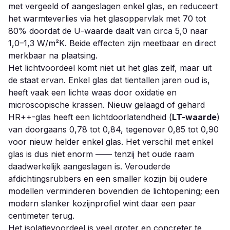
met vergeeld of aangeslagen enkel glas, en reduceert
het warmteverlies via het glasoppervlak met 70 tot
80% doordat de U-waarde daalt van circa 5,0 naar
1,0–1,3 W/m²K. Beide effecten zijn meetbaar en direct
merkbaar na plaatsing.
Het lichtvoordeel komt niet uit het glas zelf, maar uit
de staat ervan. Enkel glas dat tientallen jaren oud is,
heeft vaak een lichte waas door oxidatie en
microscopische krassen. Nieuw gelaagd of gehard
HR++-glas heeft een lichtdoorlatendheid (
LT-waarde
)
van doorgaans 0,78 tot 0,84, tegenover 0,85 tot 0,90
voor nieuw helder enkel glas. Het verschil met enkel
glas is dus niet enorm —— tenzij het oude raam
daadwerkelijk aangeslagen is. Verouderde
afdichtingsrubbers en een smaller kozijn bij oudere
modellen verminderen bovendien de lichtopening; een
modern slanker kozijnprofiel wint daar een paar
centimeter terug.
Het isolatievoordeel is veel groter en concreter te