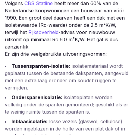
Volgens
CBS Statline
heeft meer dan 60% van de
Nederlandse koopwoningen een bouwjaar van vóór
1990. Een groot deel daarvan heeft een dak met een
isolatiewaarde (Rc-waarde) onder de 2,5 m²K/W,
terwijl het
Rijksoverheid
-advies voor nieuwbouw
uitkomt op minimaal Rc 6,0 m²K/W. Het gat is dus
aanzienlijk.
Er zijn drie veelgebruikte uitvoeringsvormen:
Tussenspanten-isolatie:
isolatiemateriaal wordt
geplaatst tussen de bestaande dakspanten, aangevuld
met een extra laag eronder om koudebrug­gen te
vermijden.
Ondersparenisolatie:
isolatieplaten worden
volledig onder de spanten gemonteerd; geschikt als er
te weinig ruimte tussen de spanten is.
Inblaasisolatie:
losse vezels (glaswol, cellulose)
worden ingeblazen in de holte van een plat dak of in