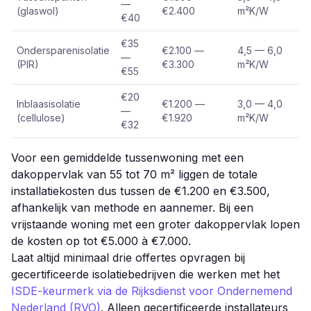
—
(glaswol)
€2.400
m²K/W
€40
€35
Ondersparenisolatie
€2.100 —
4,5 — 6,0
—
(PIR)
€3.300
m²K/W
€55
€20
Inblaasisolatie
€1.200 —
3,0 — 4,0
—
(cellulose)
€1.920
m²K/W
€32
Voor een gemiddelde tussenwoning met een
dakoppervlak van 55 tot 70 m² liggen de totale
installatiekosten dus tussen de €1.200 en €3.500,
afhankelijk van methode en aannemer. Bij een
vrijstaande woning met een groter dakoppervlak lopen
de kosten op tot €5.000 à €7.000.
Laat altijd minimaal drie offertes opvragen bij
gecertificeerde isolatiebedrijven die werken met het
ISDE-keurmerk via de Rijksdienst voor Ondernemend
Nederland (RVO)
. Alleen gecertificeerde installateurs