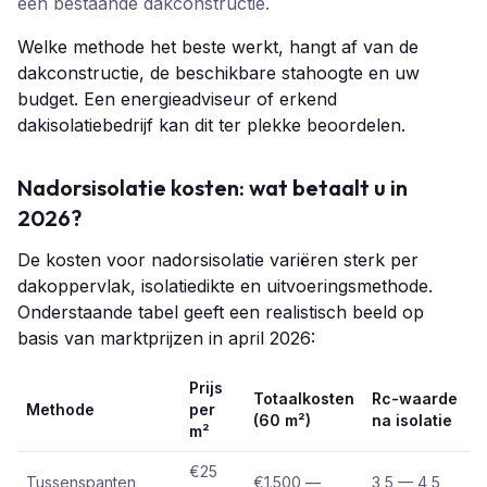
een bestaande dakconstructie.
Welke methode het beste werkt, hangt af van de
dakconstructie, de beschikbare stahoogte en uw
budget. Een energieadviseur of erkend
dakisolatiebedrijf kan dit ter plekke beoordelen.
Nadorsisolatie kosten: wat betaalt u in
2026?
De kosten voor nadorsisolatie variëren sterk per
dakoppervlak, isolatiedikte en uitvoeringsmethode.
Onderstaande tabel geeft een realistisch beeld op
basis van marktprijzen in april 2026:
Prijs
Totaalkosten
Rc-waarde
Methode
per
(60 m²)
na isolatie
m²
€25
Tussenspanten
€1.500 —
3,5 — 4,5