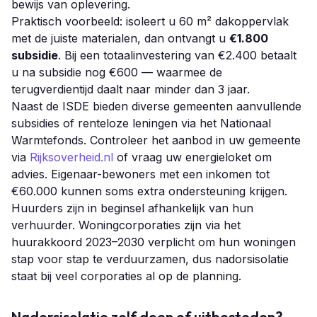
bewijs van oplevering.
Praktisch voorbeeld: isoleert u 60 m² dakoppervlak
met de juiste materialen, dan ontvangt u
€1.800
subsidie
. Bij een totaalinvestering van €2.400 betaalt
u na subsidie nog €600 — waarmee de
terugverdientijd daalt naar minder dan 3 jaar.
Naast de ISDE bieden diverse gemeenten aanvullende
subsidies of renteloze leningen via het Nationaal
Warmtefonds. Controleer het aanbod in uw gemeente
via
Rijksoverheid.nl
of vraag uw energieloket om
advies. Eigenaar-bewoners met een inkomen tot
€60.000 kunnen soms extra ondersteuning krijgen.
Huurders zijn in beginsel afhankelijk van hun
verhuurder. Woningcorporaties zijn via het
huurakkoord 2023–2030 verplicht om hun woningen
stap voor stap te verduurzamen, dus nadorsisolatie
staat bij veel corporaties al op de planning.
Nadorsisolatie zelf doen of uitbesteden?