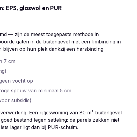
: EPS, glaswol en PUR
md — zijn de meest toegepaste methode in
boorde gaten in de buitengevel met een lijmbinding in
 blijven op hun plek dankzij een harsbinding.
an 7 cm
ng)
 geen vocht op
roge spouw van minimaal 5 cm
oor subsidie)
 verwerking. Een rijtjeswoning van 80 m² buitengevel
 goed bestand tegen setteling: de parels zakken niet
ets lager ligt dan bij PUR-schuim.