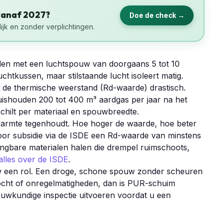
vanaf 2027?
Doe de check →
ijk en zonder verplichtingen.
en met een luchtspouw van doorgaans 5 tot 10
chtkussen, maar stilstaande lucht isoleert matig.
gt de thermische weerstand (Rd-waarde) drastisch.
ishouden 200 tot 400 m³ aardgas per jaar na het
hilt per materiaal en spouwbreedte.
warmte tegenhoudt. Hoe hoger de waarde, hoe beter
oor subsidie via de ISDE een Rd-waarde van minstens
angbare materialen halen die drempel ruimschoots,
alles over de ISDE
.
uw een rol. Een droge, schone spouw zonder scheuren
 vocht of onregelmatigheden, dan is PUR-schuim
bouwkundige inspectie uitvoeren voordat u een