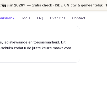
ijg jij in 2026?
— gratis check · ISDE, 0% btw & gemeentelijk · 
nnisbank
Tools
FAQ
Over Ons
Contact
js, isolatiewaarde en toepasbaarheid. Dit
R-schuim zodat u de juiste keuze maakt voor