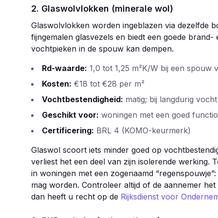
2. Glaswolvlokken (minerale wol)
Glaswolvlokken worden ingeblazen via dezelfde boo
fijngemalen glasvezels en biedt een goede brand- 
vochtpieken in de spouw kan dempen.
Rd-waarde:
1,0 tot 1,25 m²K/W bij een spouw 
Kosten:
€18 tot €28 per m²
Vochtbestendigheid:
matig; bij langdurig voch
Geschikt voor:
woningen met een goed functio
Certificering:
BRL 4 (KOMO-keurmerk)
Glaswol scoort iets minder goed op vochtbestendig
verliest het een deel van zijn isolerende werkin
in woningen met een zogenaamd “regenspouwje”: 
mag worden. Controleer altijd of de aannemer het j
dan heeft u recht op de
Rijksdienst voor Onderne