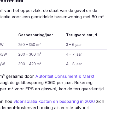
 materiaal
f van het oppervlak, de staat van de gevel en de
indicatie voor een gemiddelde tussenwoning met 60 m²
Gasbesparing/jaar
Terugverdientijd
K/W
250 – 350 m³
3 – 6 jaar
m²K/W
200 – 300 m³
4 – 7 jaar
K/W
300 – 420 m³
4 – 8 jaar
r m³ geraamd door
Autoriteit Consument & Markt
raagt de geldbesparing €360 per jaar. Rekening
er m² voor EPS en glaswol, kan de terugverdientijd
dan hoe
vloerisolatie kosten en besparing in 2026
zich
dement-kostenverhouding als eerste uitvoert.