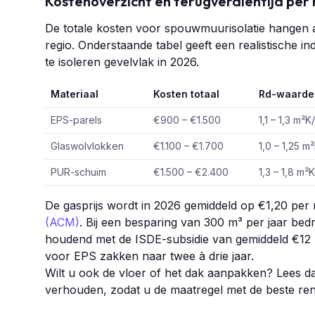
Kostenoverzicht en terugverdientijd per
De totale kosten voor spouwmuurisolatie hangen a
regio. Onderstaande tabel geeft een realistische 
te isoleren gevelvlak in 2026.
Materiaal
Kosten totaal
Rd-waarde
EPS-parels
€900 – €1.500
1,1 – 1,3 m²
Glaswolvlokken
€1.100 – €1.700
1,0 – 1,25 
PUR-schuim
€1.500 – €2.400
1,3 – 1,8 m²
De gasprijs wordt in 2026 gemiddeld op €1,20 pe
(ACM)
. Bij een besparing van 300 m³ per jaar bed
houdend met de ISDE-subsidie van gemiddeld €12 p
voor EPS zakken naar twee à drie jaar.
Wilt u ook de vloer of het dak aanpakken? Lees 
verhouden, zodat u de maatregel met de beste ren