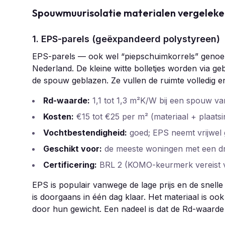
Spouwmuurisolatie materialen vergeleken
1. EPS-parels (geëxpandeerd polystyreen)
EPS-parels — ook wel “piepschuimkorrels” genoe
Nederland. De kleine witte bolletjes worden via ge
de spouw geblazen. Ze vullen de ruimte volledig en
Rd-waarde:
1,1 tot 1,3 m²K/W bij een spouw v
Kosten:
€15 tot €25 per m² (materiaal + plaatsi
Vochtbestendigheid:
goed; EPS neemt vrijwel
Geschikt voor:
de meeste woningen met een d
Certificering:
BRL 2 (KOMO-keurmerk vereist v
EPS is populair vanwege de lage prijs en de snelle
is doorgaans in één dag klaar. Het materiaal is ook
door hun gewicht. Een nadeel is dat de Rd-waarde i