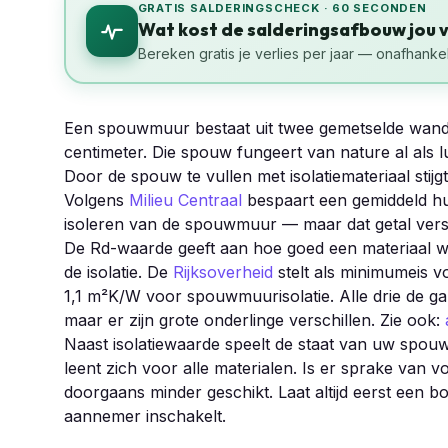
GRATIS SALDERINGSCHECK · 60 SECONDEN
Wat kost de salderingsafbouw jou 
Bereken gratis je verlies per jaar — onafhankel
Een spouwmuur bestaat uit twee gemetselde wand
centimeter. Die spouw fungeert van nature al als lu
Door de spouw te vullen met isolatiemateriaal stij
Volgens
Milieu Centraal
bespaart een gemiddeld hu
isoleren van de spouwmuur — maar dat getal versc
De Rd-waarde geeft aan hoe goed een materiaal 
de isolatie. De
Rijksoverheid
stelt als minimumeis v
1,1 m²K/W voor spouwmuurisolatie. Alle drie de g
maar er zijn grote onderlinge verschillen. Zie ook:
Naast isolatiewaarde speelt de staat van uw spo
leent zich voor alle materialen. Is er sprake van
doorgaans minder geschikt. Laat altijd eerst een 
aannemer inschakelt.