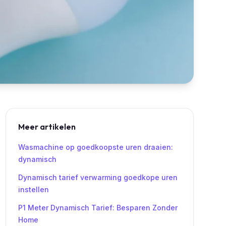
Meer artikelen
Wasmachine op goedkoopste uren draaien:
dynamisch
Dynamisch tarief verwarming goedkope uren
instellen
P1 Meter Dynamisch Tarief: Besparen Zonder
Home