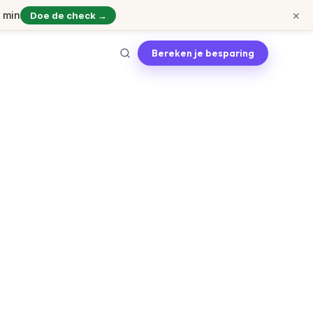
×
1 min
Doe de check →
Bereken je besparing