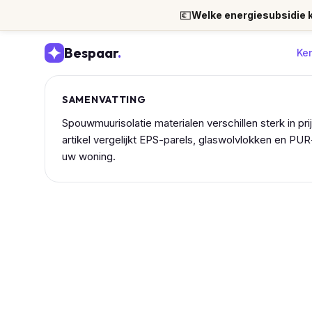
💶
Welke energiesubsidie kr
Bespaar
.
Ke
SAMENVATTING
Spouwmuurisolatie materialen verschillen sterk in pri
artikel vergelijkt EPS-parels, glaswolvlokken en PU
uw woning.