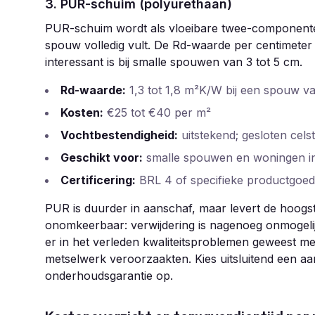
3. PUR-schuim (polyurethaan)
PUR-schuim wordt als vloeibare twee-componente
spouw volledig vult. De Rd-waarde per centimeter
interessant is bij smalle spouwen van 3 tot 5 cm.
Rd-waarde:
1,3 tot 1,8 m²K/W bij een spouw v
Kosten:
€25 tot €40 per m²
Vochtbestendigheid:
uitstekend; gesloten cels
Geschikt voor:
smalle spouwen en woningen in 
Certificering:
BRL 4 of specifieke productgoed
PUR is duurder in aanschaf, maar levert de hoogst
onomkeerbaar: verwijdering is nagenoeg onmogelij
er in het verleden kwaliteitsproblemen geweest m
metselwerk veroorzaakten. Kies uitsluitend een 
onderhoudsgarantie op.