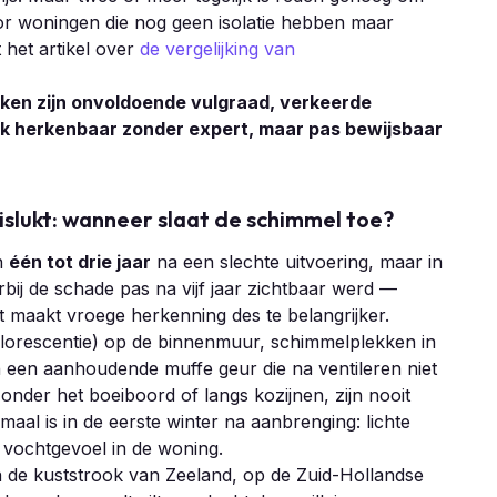
oor woningen die nog geen isolatie hebben maar
 het artikel over
de vergelijking van
en zijn onvoldoende vulgraad, verkeerde
lk herkenbaar zonder expert, maar pas bewijsbaar
slukt: wanneer slaat de schimmel toe?
n
één tot drie jaar
na een slechte uitvoering, maar in
ij de schade pas na vijf jaar zichtbaar werd —
at maakt vroege herkenning des te belangrijker.
fflorescentie) op de binnenmuur, schimmelplekken in
 een aanhoudende muffe geur die na ventileren niet
onder het boeiboord of langs kozijnen, zijn nooit
maal is in de eerste winter na aanbrenging: lichte
d vochtgevoel in de woning.
n de kuststrook van Zeeland, op de Zuid-Hollandse