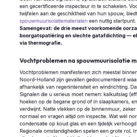
een gecertificeerde inspecteur in te schakelen. V
twijfelen aan de geschiktheid van hun spouw, biedt
spouwmuurisolatiematerialen
een nuttig startpunt.
Samengevat: de drie meest voorkomende oorzak
boorgatspatiëring en slechte gatafdichting — e
via thermografie.
Vochtproblemen na spouwmuurisolatie mi
Vochtproblemen manifesteren zich meestal binne
Noord-Holland zijn gevallen gedocumenteerd waarb
afhankelijk van regenintensiteit en windrichting. D
Signalen die u serieus moet nemen: kalkuitslag (e
hoeken op de begane grond of in slaapkamers, en
verdwijnt. Natte vlekken op de binnenmuur, zeker 
normaal en vragen altijd om inspectie. Wat wél nor
condensatie op koud glas en een tijdelijk verhoog
Regionale omstandigheden spelen een grote rol. I