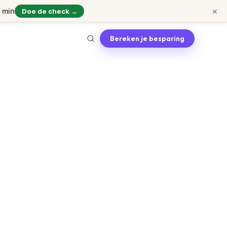
×
1 min
Doe de check →
Bereken je besparing