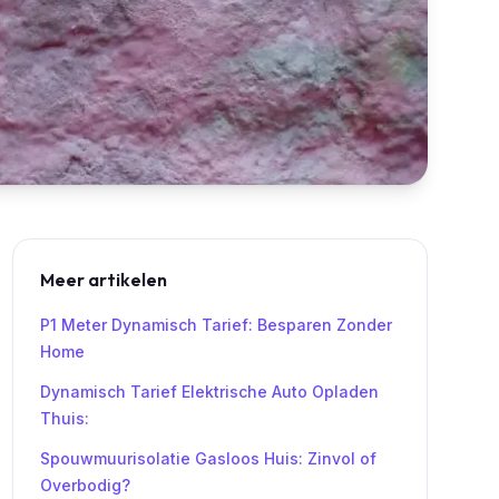
Meer artikelen
P1 Meter Dynamisch Tarief: Besparen Zonder
Home
Dynamisch Tarief Elektrische Auto Opladen
Thuis:
Spouwmuurisolatie Gasloos Huis: Zinvol of
Overbodig?