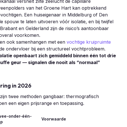
naal versnelt zilte zeelucht de capillaire
veenpolders van het Groene Hart kan optrekkend
vochtigen. Een huiseigenaar in Middelburg of Den
 spouw te laten uitvoeren vóór isolatie, en bij twijfel
Brabant en Gelderland zijn de risico’s aantoonbaar
n overal voorkomen.
nen ook samenhangen met een
vochtige kruipruimte
e ondervloer bij een structureel vochtprobleem.
atie openbaart zich gemiddeld binnen één tot drie
 muffe geur — signalen die nooit als “normaal”
ering in 2026
 zijn twee methoden gangbaar: thermografisch
en een eigen prijsrange en toepassing.
wee-onder-één-
Voorwaarde
ap