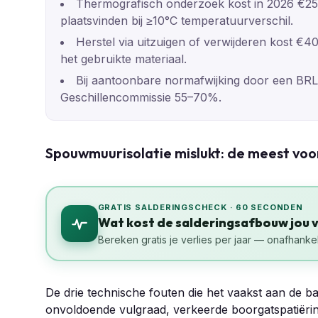
Thermografisch onderzoek kost in 2026 €25
plaatsvinden bij ≥10°C temperatuurverschil.
Herstel via uitzuigen of verwijderen kost €4
het gebruikte materiaal.
Bij aantoonbare normafwijking door een BRL 2
Geschillencommissie 55–70%.
Spouwmuurisolatie mislukt: de meest v
GRATIS SALDERINGSCHECK · 60 SECONDEN
Wat kost de salderingsafbouw jou 
Bereken gratis je verlies per jaar — onafhankel
De drie technische fouten die het vaakst aan de ba
onvoldoende vulgraad, verkeerde boorgatspatiërin