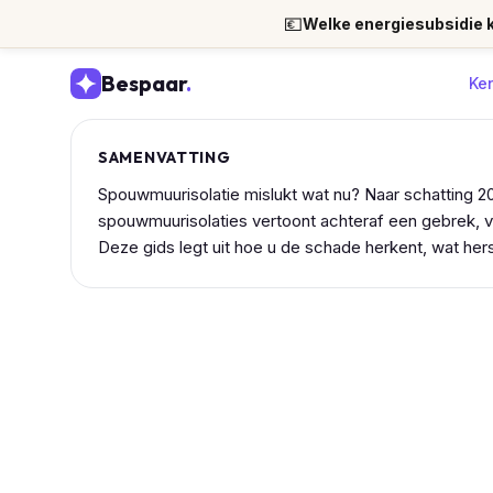
💶
Welke energiesubsidie kr
Bespaar
.
Ke
SAMENVATTING
Spouwmuurisolatie mislukt wat nu? Naar schatting 
spouwmuurisolaties vertoont achteraf een gebrek, 
Deze gids legt uit hoe u de schade herkent, wat hers