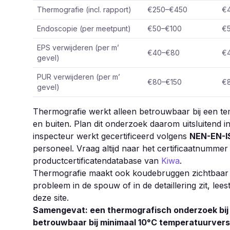
Thermografie (incl. rapport)
€250–€450
€
Endoscopie (per meetpunt)
€50–€100
€
EPS verwijderen (per m’
€40–€80
€
gevel)
PUR verwijderen (per m’
€80–€150
€
gevel)
Thermografie werkt alleen betrouwbaar bij een t
en buiten. Plan dit onderzoek daarom uitsluitend 
inspecteur werkt gecertificeerd volgens
NEN-EN-I
personeel. Vraag altijd naar het certificaatnummer
productcertificatendatabase van
Kiwa
.
Thermografie maakt ook koudebruggen zichtbaar die
probleem in de spouw of in de detaillering zit, lee
deze site.
Samengevat: een thermografisch onderzoek bij 
betrouwbaar bij minimaal 10°C temperatuurversc