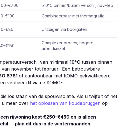
400–€700
≥10°C binnen/buiten verschil; nov–feb
50–€100
Combineerbaar met thermografie
40–€80
Uitzuigen via boorgaten
Complexer proces, hogere
80–€150
arbeidsinzet
emperatuurverschil van minimaal
10°C
tussen binnen
in van november tot februari. Een betrouwbare
SO 6781
of aantoonbaar met KOMO-gekwalificeerd
 en verifieer dit via de KOMO-
 los staan van de spouwisolatie. Als u twijfelt of het
st u meer over
het oplossen van koudebruggen
op
een rijwoning kost €250–€450 en is alleen
hil — plan dit dus in de wintermaanden.