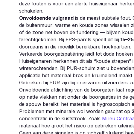
deze fouten is voor een alerte huiseigenaar herken
schakelen.
Onvoldoende vulgraad
is de meest subtiele fout
de buitenmuur: warme en koude zones wisselen zi
of de zone net boven de fundering — blijven koud o
terechtgekomen. Bij EPS-parels speelt dit bij
15–2
doorgaans in die moeilijk bereikbare hoekpartijen.
Verkeerde boorgatspatiëring leidt tot dode hoeken
Huiseigenaren herkennen dit als “koude strepen” i
winterochtenden. Bij PUR-schuim ziet u bovendien
applicatie het materiaal bros en kruimelend maakt —
Gebreken bij PUR zijn bij onervaren uitvoerders ze
Onvoldoende afdichting van de boorgaten laat reg
op natte vlekken net onder de boorgaatjes in de g
de spouw bereikt: het materiaal is hygroscopisch en
Problemen met minerale wol worden geschat op
concentratie in de kuststrook. Zoals
Milieu Centraa
materiaal hoe groot het risico op gebreken uiteindeli
Geen van deze signalen is op zichzelf sluitend bew