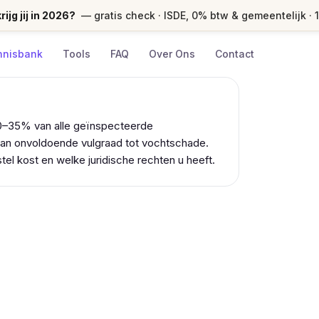
ijg jij in 2026?
— gratis check · ISDE, 0% btw & gemeentelijk · 
nnisbank
Tools
FAQ
Over Ons
Contact
20–35% van alle geïnspecteerde
van onvoldoende vulgraad tot vochtschade.
tel kost en welke juridische rechten u heeft.