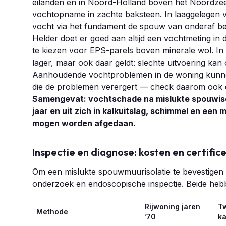
eilanden en in Noord-Holland boven het Noordzeeka
vochtopname in zachte baksteen. In laaggelegen 
vocht via het fundament de spouw van onderaf be
Helder doet er goed aan altijd een vochtmeting in de
te kiezen voor EPS-parels boven minerale wol. In 
lager, maar ook daar geldt: slechte uitvoering ka
Aanhoudende vochtproblemen in de woning kun
die de problemen verergert — check daarom ook d
Samengevat: vochtschade na mislukte spouwisol
jaar en uit zich in kalkuitslag, schimmel en een
mogen worden afgedaan.
Inspectie en diagnose: kosten en certific
Om een mislukte spouwmuurisolatie te bevestigen
onderzoek en endoscopische inspectie. Beide hebb
Rijwoning jaren
T
Methode
’70
k