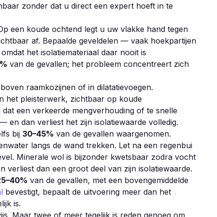
baar zonder dat u direct een expert hoeft in te
. Op een koude ochtend legt u uw vlakke hand tegen
chtbaar af. Bepaalde geveldelen — vaak hoekpartijen
mdat het isolatiemateriaal daar nooit is
5%
van de gevallen; het probleem concentreert zich
 boven raamkozijnen of in dilatatievoegen.
n het pleisterwerk, zichtbaar op koude
 dat een verkeerde mengverhouding of te snelle
 en dan verliest het zijn isolatiewaarde volledig.
lfs bij
30–45%
van de gevallen waargenomen.
enwater langs de wand trekken. Let na een regenbui
evel. Minerale wol is bijzonder kwetsbaar zodra vocht
 verliest dan een groot deel van zijn isolatiewaarde.
25–40%
van de gevallen, met een bovengemiddelde
l
bevestigt, bepaalt de uitvoering meer dan het
jk is.
ijs. Maar twee of meer tegelijk is reden genoeg om